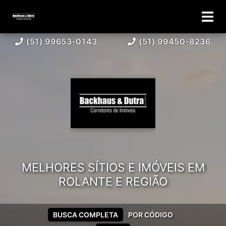
(51) 99653-0143
(51) 99450-8236
MELHORES SÍTIOS E IMÓVEIS EM
ROLANTE E REGIÃO
BUSCA COMPLETA
POR CÓDIGO