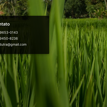
ntato
99653-0143
99450-8236
dutra@gmail.com