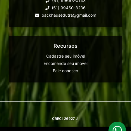
(51) 99653-0143
(51) 99450-8236
backhausedutra@gmail.com
Recursos
Cadastre seu imóvel
Encomende seu imóvel
Fale conosco
CRECI
26927 J