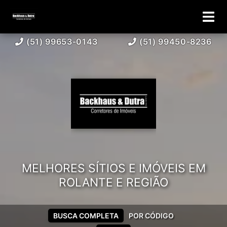
(51) 99653-0143
(51) 99450-8236
MELHORES SÍTIOS E IMÓVEIS EM
ROLANTE E REGIÃO
BUSCA COMPLETA
POR CÓDIGO