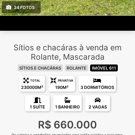
24 FOTOS
Sítios e chacáras à venda em
Rolante, Mascarada
SÍTIOS E CHACÁRAS
ROLANTE
IMÓVEL 611
TOTAL
PRIVATIVA
230000M²
190M²
3 DORMITÓRIOS
1 SUÍTE
1 BANHEIRO
2 VAGAS
R$ 660.000
Os valores e condições anunciados aqui estão sujeitos a reajustes.