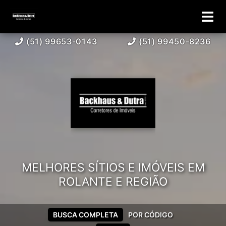
(51) 99653-0143
(51) 99450-8236
MELHORES SÍTIOS E IMÓVEIS EM
ROLANTE E REGIÃO
BUSCA COMPLETA
POR CÓDIGO