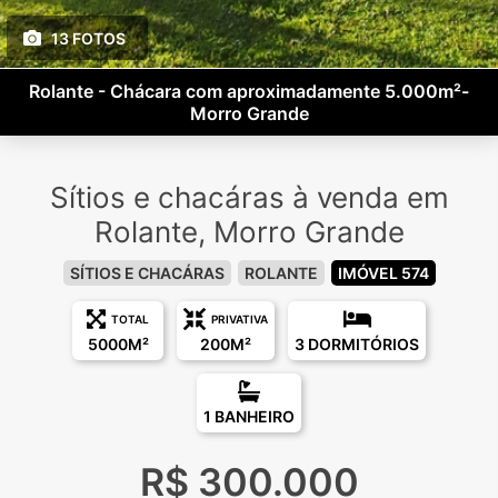
13 FOTOS
Rolante - Chácara com aproximadamente 5.000m²-
Morro Grande
Sítios e chacáras à venda em
Rolante, Morro Grande
SÍTIOS E CHACÁRAS
ROLANTE
IMÓVEL 574
TOTAL
PRIVATIVA
5000M²
200M²
3 DORMITÓRIOS
1 BANHEIRO
R$ 300.000