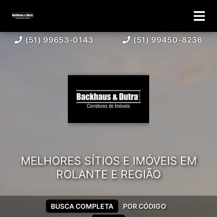
(51) 99653-0143
(51) 99450-8236
MELHORES SÍTIOS E IMÓVEIS EM
ROLANTE E REGIÃO
BUSCA COMPLETA
POR CÓDIGO