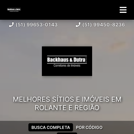
(51) 99653-0143
(51) 99450-8236
MELHORES SÍTIOS E IMÓVEIS EM
ROLANTE E REGIÃO
BUSCA COMPLETA
POR CÓDIGO