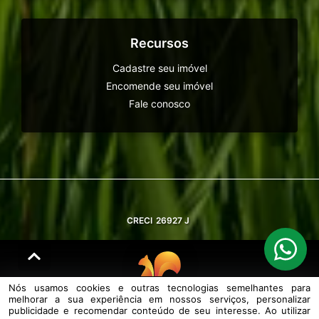
Recursos
Cadastre seu imóvel
Encomende seu imóvel
Fale conosco
CRECI
26927 J
Nós usamos cookies e outras tecnologias semelhantes para
melhorar a sua experiência em nossos serviços, personalizar
© DESENVOLVIDO PELA
AGIL.NET
publicidade e recomendar conteúdo de seu interesse. Ao utilizar