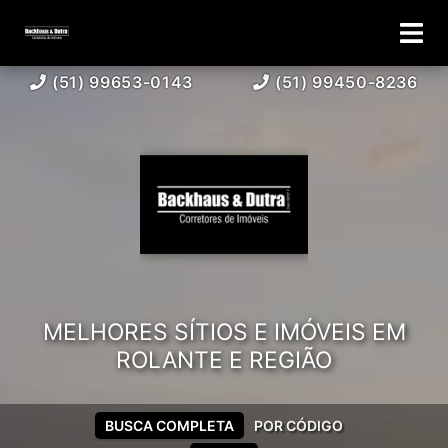
(51) 99653-0143
(51) 99450-8236
MELHORES SÍTIOS E IMÓVEIS EM
ROLANTE E REGIÃO
BUSCA COMPLETA
POR CÓDIGO