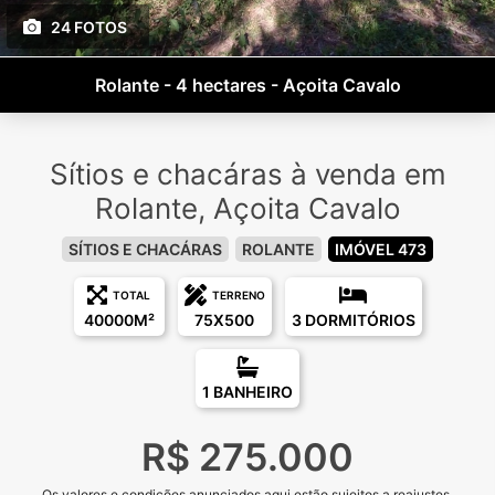
24 FOTOS
Rolante - 4 hectares - Açoita Cavalo
Sítios e chacáras à venda em
Rolante, Açoita Cavalo
SÍTIOS E CHACÁRAS
ROLANTE
IMÓVEL 473
TOTAL
TERRENO
40000M²
75X500
3 DORMITÓRIOS
1 BANHEIRO
R$ 275.000
Os valores e condições anunciados aqui estão sujeitos a reajustes.