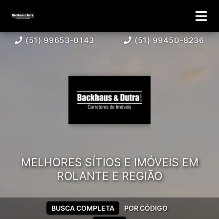
(51) 99653-0143
(51) 99450-8236
MELHORES SÍTIOS E IMÓVEIS EM
ROLANTE E REGIÃO
BUSCA COMPLETA
POR CÓDIGO