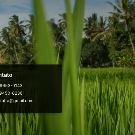
ntato
99653-0143
99450-8236
dutra@gmail.com