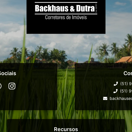
ociais
Co
(51) 
(51) 
backhause
Recursos