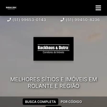
(51) 99653-0143
(51) 99450-8236
MELHORES SÍTIOS E IMÓVEIS EM
ROLANTE E REGIÃO
BUSCA COMPLETA
POR CÓDIGO