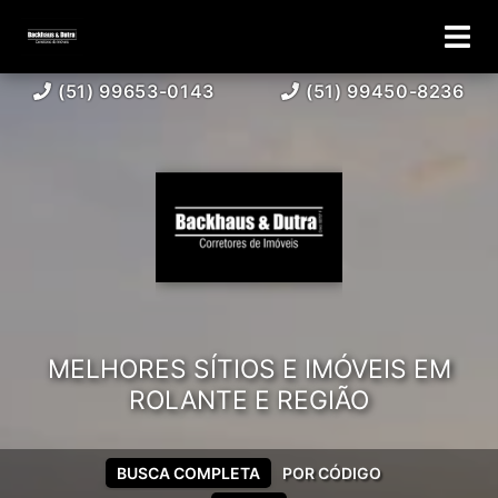
(51) 99653-0143
(51) 99450-8236
MELHORES SÍTIOS E IMÓVEIS EM
ROLANTE E REGIÃO
BUSCA COMPLETA
POR CÓDIGO