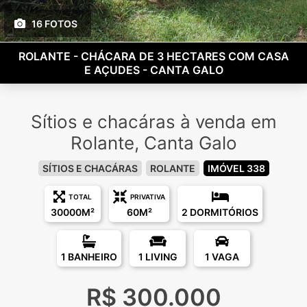
16 FOTOS
ROLANTE - CHÁCARA DE 3 HECTARES COM CASA
E AÇUDES - CANTA GALO
Sítios e chacáras à venda em
Rolante, Canta Galo
SÍTIOS E CHACÁRAS
ROLANTE
IMÓVEL 338
TOTAL
PRIVATIVA
30000M²
60M²
2 DORMITÓRIOS
1 BANHEIRO
1 LIVING
1 VAGA
R$ 300.000