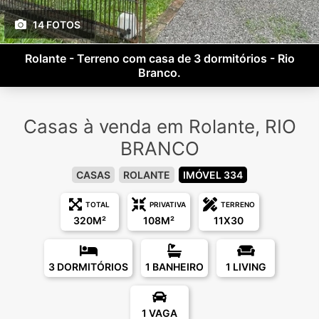
14 FOTOS
Rolante - Terreno com casa de 3 dormitórios - Rio
Branco.
Casas à venda em Rolante, RIO
BRANCO
CASAS
ROLANTE
IMÓVEL 334
TOTAL
PRIVATIVA
TERRENO
320M²
108M²
11X30
3 DORMITÓRIOS
1 BANHEIRO
1 LIVING
1 VAGA