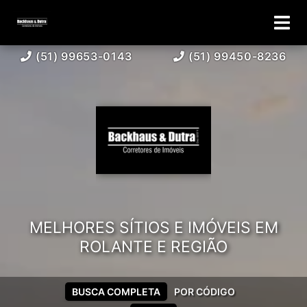
(51) 99653-0143
(51) 99450-8236
MELHORES SÍTIOS E IMÓVEIS EM
ROLANTE E REGIÃO
BUSCA COMPLETA
POR CÓDIGO