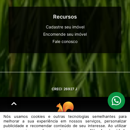
Recursos
Cadastre seu imóvel
Encomende seu imóvel
Fale conosco
CRECI
26927 J
Nós usamos cookies e outras tecnologias semelhantes para
melhorar a sua experiência em nossos serviços, personalizar
© DESENVOLVIDO PELA
AGIL.NET
publicidade e recomendar conteúdo de seu interesse. Ao utilizar