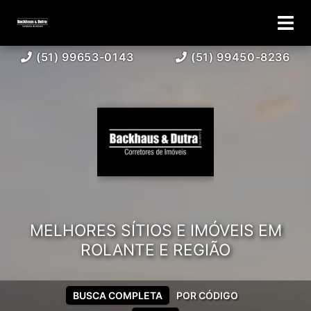
(51) 99653-0143
(51) 99450-8236
MELHORES SÍTIOS E IMÓVEIS EM
ROLANTE E REGIÃO
BUSCA COMPLETA
POR CÓDIGO