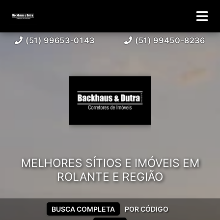
(51) 99653-0143
(51) 99450-8236
MELHORES SÍTIOS E IMÓVEIS EM
ROLANTE E REGIÃO
BUSCA COMPLETA
POR CÓDIGO