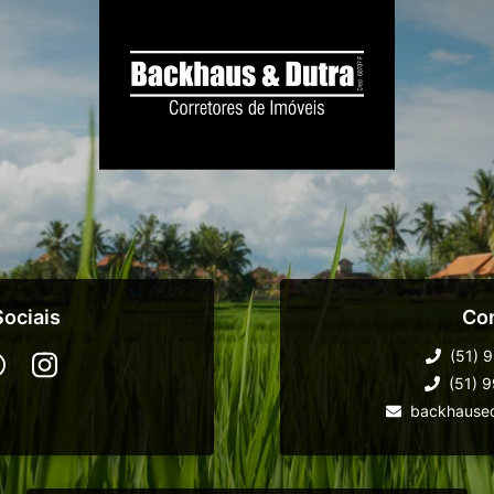
ociais
Co
(51) 
(51) 
backhause