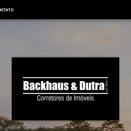
(51) 99653-0143
(51) 99450-8236
NTATO