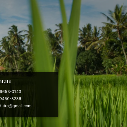
ntato
99653-0143
99450-8236
dutra@gmail.com