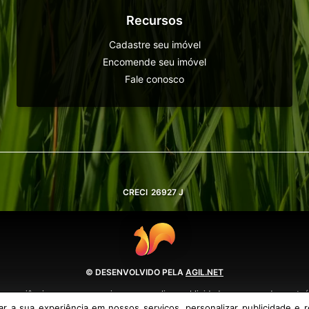
Recursos
Cadastre seu imóvel
Encomende seu imóvel
Fale conosco
CRECI
26927 J
© DESENVOLVIDO PELA
AGIL.NET
 experiência em nossos serviços, personalizar publicidade e recomendar conteúd
política de privacidade e termos de uso.
 a sua experiência em nossos serviços, personalizar publicidade e r