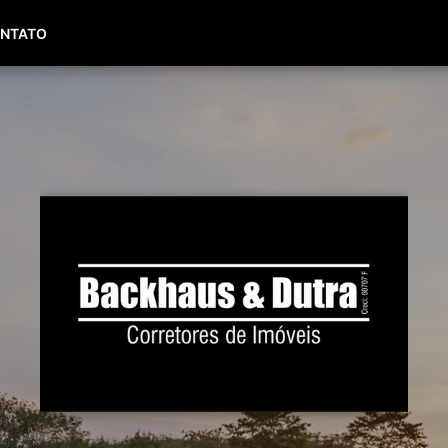
(51) 99653-0143
(51) 99450-8236
NTATO