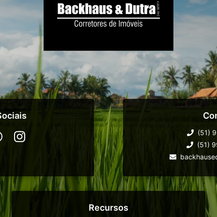
ociais
Co
(51) 
(51) 
backhause
Recursos