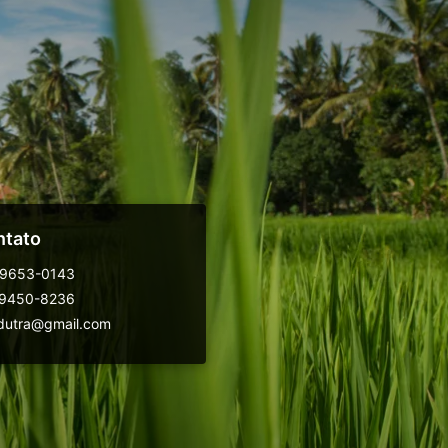
ntato
99653-0143
99450-8236
dutra@gmail.com